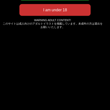
シグウィン Sigewinne
シャルロット Charlotte
WARNING ADULT CONTENT!
このサイトは成人向けのアダルトイラストを掲載しています。未成年の方は退出を
シュヴルーズ Chevreuse
お願いいたします。
ジン Jean
ディシア Dehya
ドリー Dori
ナヴィア Navia
ニィロウ Nilou
ノエル Noelle